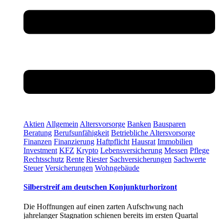
Aktien
Allgemein
Altersvorsorge
Banken
Bausparen
Beratung
Berufsunfähigkeit
Betriebliche Altersvorsorge
Finanzen
Finanzierung
Haftpflicht
Hausrat
Immobilien
Investment
KFZ
Krypto
Lebensversicherung
Messen
Pflege
Rechtsschutz
Rente
Riester
Sachversicherungen
Sachwerte
Steuer
Versicherungen
Wohngebäude
Silberstreif am deutschen Konjunkturhorizont
Die Hoffnungen auf einen zarten Aufschwung nach
jahrelanger Stagnation schienen bereits im ersten Quartal