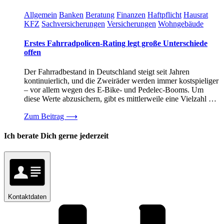
Allgemein
Banken
Beratung
Finanzen
Haftpflicht
Hausrat
KFZ
Sachversicherungen
Versicherungen
Wohngebäude
Erstes Fahrradpolicen-Rating legt große Unterschiede
offen
Der Fahrradbestand in Deutschland steigt seit Jahren
kontinuierlich, und die Zweiräder werden immer kostspieliger
– vor allem wegen des E-Bike- und Pedelec-Booms. Um
diese Werte abzusichern, gibt es mittlerweile eine Vielzahl …
Zum Beitrag
⟶
Ich berate Dich gerne jederzeit
Kontaktdaten