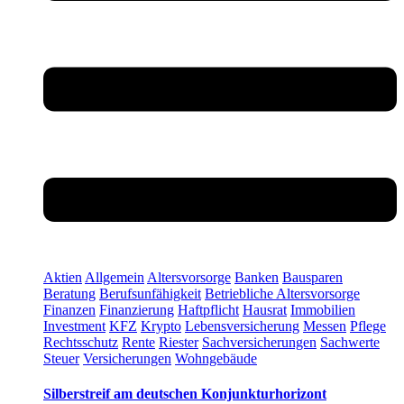
Aktien
Allgemein
Altersvorsorge
Banken
Bausparen
Beratung
Berufsunfähigkeit
Betriebliche Altersvorsorge
Finanzen
Finanzierung
Haftpflicht
Hausrat
Immobilien
Investment
KFZ
Krypto
Lebensversicherung
Messen
Pflege
Rechtsschutz
Rente
Riester
Sachversicherungen
Sachwerte
Steuer
Versicherungen
Wohngebäude
Silberstreif am deutschen Konjunkturhorizont