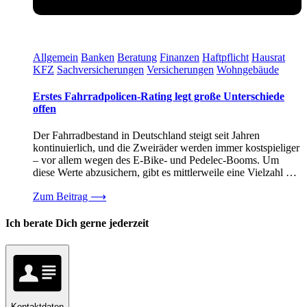
Allgemein
Banken
Beratung
Finanzen
Haftpflicht
Hausrat
KFZ
Sachversicherungen
Versicherungen
Wohngebäude
Erstes Fahrradpolicen-Rating legt große Unterschiede
offen
Der Fahrradbestand in Deutschland steigt seit Jahren
kontinuierlich, und die Zweiräder werden immer kostspieliger
– vor allem wegen des E-Bike- und Pedelec-Booms. Um
diese Werte abzusichern, gibt es mittlerweile eine Vielzahl …
Zum Beitrag
⟶
Ich berate Dich gerne jederzeit
Kontaktdaten