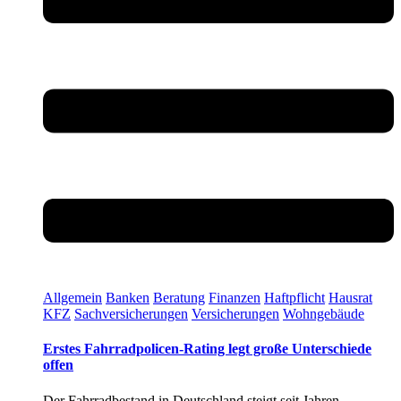
Allgemein
Banken
Beratung
Finanzen
Haftpflicht
Hausrat
KFZ
Sachversicherungen
Versicherungen
Wohngebäude
Erstes Fahrradpolicen-Rating legt große Unterschiede
offen
Der Fahrradbestand in Deutschland steigt seit Jahren