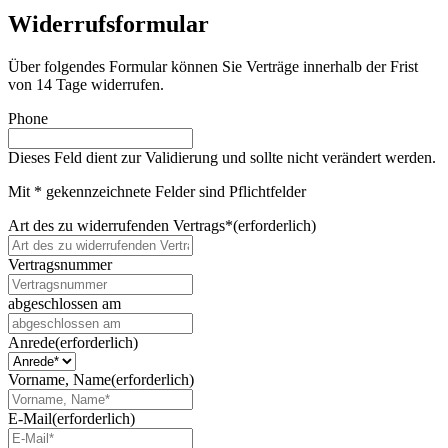
Widerrufsformular
Über folgendes Formular können Sie Verträge innerhalb der Frist
von 14 Tage widerrufen.
Phone
Dieses Feld dient zur Validierung und sollte nicht verändert werden.
Mit * gekennzeichnete Felder sind Pflichtfelder
Art des zu widerrufenden Vertrags*
(erforderlich)
Vertragsnummer
abgeschlossen am
T
T
Anrede
(erforderlich)
P
u
Vorname, Name
(erforderlich)
n
k
E-Mail
(erforderlich)
t
M