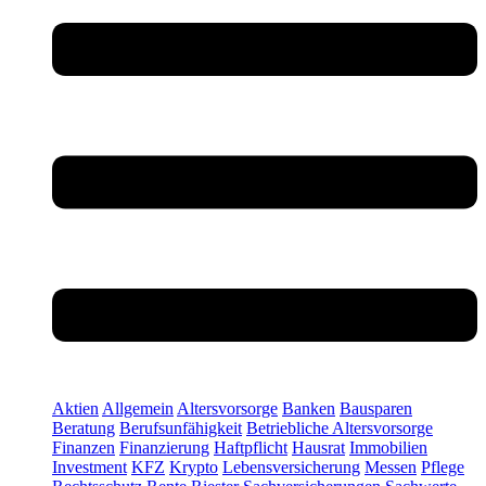
Aktien
Allgemein
Altersvorsorge
Banken
Bausparen
Beratung
Berufsunfähigkeit
Betriebliche Altersvorsorge
Finanzen
Finanzierung
Haftpflicht
Hausrat
Immobilien
Investment
KFZ
Krypto
Lebensversicherung
Messen
Pflege