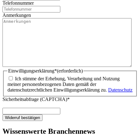
Telefonnummer
M
P
Anmerkungen
u
n
k
t
J
J
J
J
Einwilligungserklärung*
(erforderlich)
Ich stimme der Erhebung, Verarbeitung und Nutzung
meiner personenbezogenen Daten gemäß der
datenschutzrechtlichen Einwilligungserklärung zu.
Datenschutz
Sicherheitsabfrage (CAPTCHA)*
Wissenswerte Branchennews