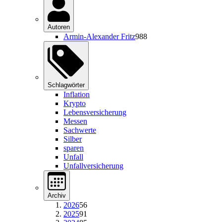
Autoren
Armin-Alexander Fritz
988
Schlagwörter
Inflation
Krypto
Lebensversicherung
Messen
Sachwerte
Silber
sparen
Unfall
Unfallversicherung
Archiv
2026
56
2025
91