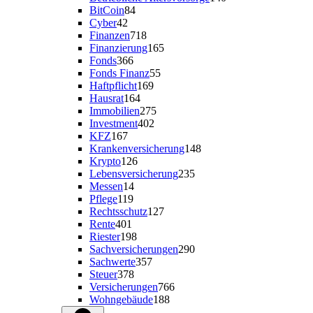
BitCoin
84
Cyber
42
Finanzen
718
Finanzierung
165
Fonds
366
Fonds Finanz
55
Haftpflicht
169
Hausrat
164
Immobilien
275
Investment
402
KFZ
167
Krankenversicherung
148
Krypto
126
Lebensversicherung
235
Messen
14
Pflege
119
Rechtsschutz
127
Rente
401
Riester
198
Sachversicherungen
290
Sachwerte
357
Steuer
378
Versicherungen
766
Wohngebäude
188