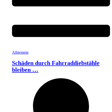
Allgemein
Schäden durch Fahrraddiebstähle
bleiben …