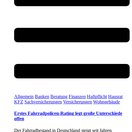
Allgemein
Banken
Beratung
Finanzen
Haftpflicht
Hausrat
KFZ
Sachversicherungen
Versicherungen
Wohngebäude
Erstes Fahrradpolicen-Rating legt große Unterschiede
offen
Der Fahrradbestand in Deutschland steigt seit Jahren