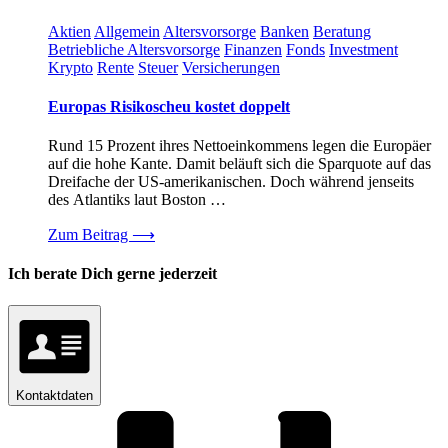
Aktien
Allgemein
Altersvorsorge
Banken
Beratung
Betriebliche Altersvorsorge
Finanzen
Fonds
Investment
Krypto
Rente
Steuer
Versicherungen
Europas Risikoscheu kostet doppelt
Rund 15 Prozent ihres Nettoeinkommens legen die Europäer
auf die hohe Kante. Damit beläuft sich die Sparquote auf das
Dreifache der US-amerikanischen. Doch während jenseits
des Atlantiks laut Boston …
Zum Beitrag
⟶
Ich berate Dich gerne jederzeit
Kontaktdaten