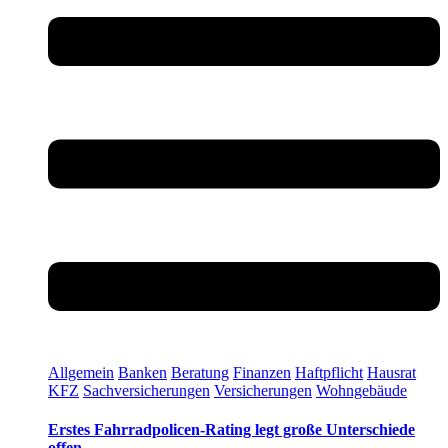
Allgemein
Banken
Beratung
Finanzen
Haftpflicht
Hausrat
KFZ
Sachversicherungen
Versicherungen
Wohngebäude
Erstes Fahrradpolicen-Rating legt große Unterschiede
offen