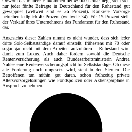
Obwohl das mittlere Einkommen bei 45.000 Dollar liegt, sieht sich
nur jeder fünfte Befragte in Deutschland für den Ruhestand gut
gewappnet (weltweit sind es 26 Prozent). Konkrete Vorsorge
betreiben lediglich 40 Prozent (weltweit: 34). Für 15 Prozent stellt
der Verkauf ihres Unternehmens das Fundament für den Ruhestand
dar.
Angesichts dieser Zahlen nimmt es nicht wunder, dass sich jeder
dritte Solo-Selbstständige darauf einstellt, frühestens mit 70 oder
sogar gar nicht mit dem Arbeiten aufzuhören – Ruhestand wird
damit zum Luxus. Auch daher fordern sowohl die Deutsche
Rentenversicherung als auch Bundesarbeitsministerin Andrea
Nahles eine Rentenversicherungspflicht für Selbstständige. Ob diese
alte Forderung noch umgesetzt wird, steht in den Sternen. Die
Betroffenen tun mithin gut daran, schon frühzeitig private
Altersvorsorgelösungen wie Fondspolicen oder Aktiensparpläne in
Anspruch zu nehmen.