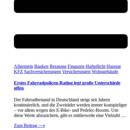
Allgemein
Banken
Beratung
Finanzen
Haftpflicht
Hausrat
KFZ
Sachversicherungen
Versicherungen
Wohngebäude
Erstes Fahrradpolicen-Rating legt große Unterschiede
offen
Der Fahrradbestand in Deutschland steigt seit Jahren
kontinuierlich, und die Zweiräder werden immer kostspieliger
– vor allem wegen des E-Bike- und Pedelec-Booms. Um
diese Werte abzusichern, gibt es mittlerweile eine Vielzahl …
Zum Beitrag
⟶