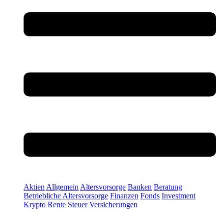
Aktien
Allgemein
Altersvorsorge
Banken
Beratung
Betriebliche Altersvorsorge
Finanzen
Fonds
Investment
Krypto
Rente
Steuer
Versicherungen