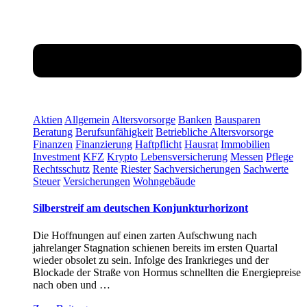
Aktien
Allgemein
Altersvorsorge
Banken
Bausparen
Beratung
Berufsunfähigkeit
Betriebliche Altersvorsorge
Finanzen
Finanzierung
Haftpflicht
Hausrat
Immobilien
Investment
KFZ
Krypto
Lebensversicherung
Messen
Pflege
Rechtsschutz
Rente
Riester
Sachversicherungen
Sachwerte
Steuer
Versicherungen
Wohngebäude
Silberstreif am deutschen Konjunkturhorizont
Die Hoffnungen auf einen zarten Aufschwung nach
jahrelanger Stagnation schienen bereits im ersten Quartal
wieder obsolet zu sein. Infolge des Irankrieges und der
Blockade der Straße von Hormus schnellten die Energiepreise
nach oben und …