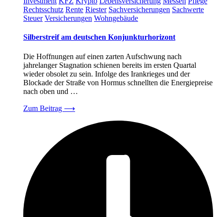
Investment
KFZ
Krypto
Lebensversicherung
Messen
Pflege
Rechtsschutz
Rente
Riester
Sachversicherungen
Sachwerte
Steuer
Versicherungen
Wohngebäude
Silberstreif am deutschen Konjunkturhorizont
Die Hoffnungen auf einen zarten Aufschwung nach
jahrelanger Stagnation schienen bereits im ersten Quartal
wieder obsolet zu sein. Infolge des Irankrieges und der
Blockade der Straße von Hormus schnellten die Energiepreise
nach oben und …
Zum Beitrag
⟶