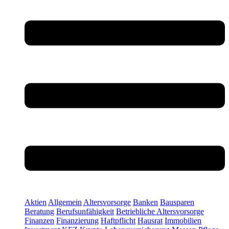
Aktien
Allgemein
Altersvorsorge
Banken
Bausparen
Beratung
Berufsunfähigkeit
Betriebliche Altersvorsorge
Finanzen
Finanzierung
Haftpflicht
Hausrat
Immobilien