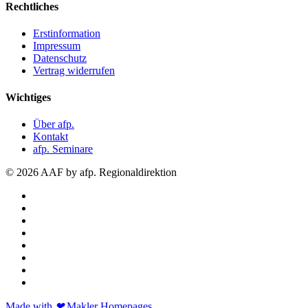
Rechtliches
Erstinformation
Impressum
Datenschutz
Vertrag widerrufen
Wichtiges
Über afp.
Kontakt
afp. Seminare
© 2026 AAF by afp. Regionaldirektion
Made with
❤
Makler Homepages