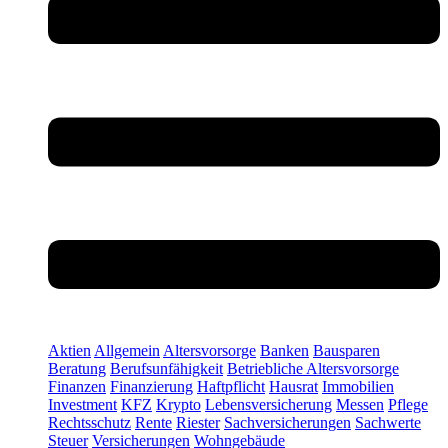
Aktien
Allgemein
Altersvorsorge
Banken
Bausparen
Beratung
Berufsunfähigkeit
Betriebliche Altersvorsorge
Finanzen
Finanzierung
Haftpflicht
Hausrat
Immobilien
Investment
KFZ
Krypto
Lebensversicherung
Messen
Pflege
Rechtsschutz
Rente
Riester
Sachversicherungen
Sachwerte
Steuer
Versicherungen
Wohngebäude