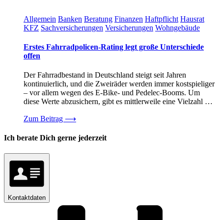
Allgemein
Banken
Beratung
Finanzen
Haftpflicht
Hausrat
KFZ
Sachversicherungen
Versicherungen
Wohngebäude
Erstes Fahrradpolicen-Rating legt große Unterschiede
offen
Der Fahrradbestand in Deutschland steigt seit Jahren
kontinuierlich, und die Zweiräder werden immer kostspieliger
– vor allem wegen des E-Bike- und Pedelec-Booms. Um
diese Werte abzusichern, gibt es mittlerweile eine Vielzahl …
Zum Beitrag
⟶
Ich berate Dich gerne jederzeit
Kontaktdaten