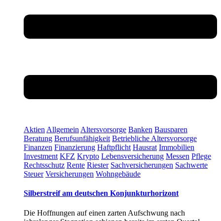
Aktien
Allgemein
Altersvorsorge
Banken
Bausparen
Beratung
Berufsunfähigkeit
Betriebliche Altersvorsorge
Finanzen
Finanzierung
Haftpflicht
Hausrat
Immobilien
Investment
KFZ
Krypto
Lebensversicherung
Messen
Pflege
Rechtsschutz
Rente
Riester
Sachversicherungen
Sachwerte
Steuer
Versicherungen
Wohngebäude
Silberstreif am deutschen Konjunkturhorizont
Die Hoffnungen auf einen zarten Aufschwung nach