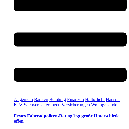
Allgemein
Banken
Beratung
Finanzen
Haftpflicht
Hausrat
KFZ
Sachversicherungen
Versicherungen
Wohngebäude
Erstes Fahrradpolicen-Rating legt große Unterschiede
offen