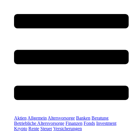
Aktien
Allgemein
Altersvorsorge
Banken
Beratung
Betriebliche Altersvorsorge
Finanzen
Fonds
Investment
Krypto
Rente
Steuer
Versicherungen