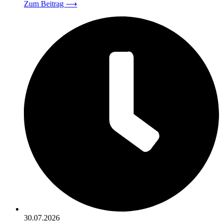
Zum Beitrag
⟶
30.07.2026