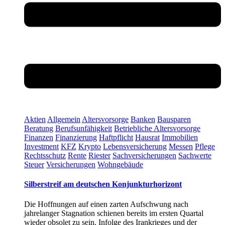
Aktien
Allgemein
Altersvorsorge
Banken
Bausparen
Beratung
Berufsunfähigkeit
Betriebliche Altersvorsorge
Finanzen
Finanzierung
Haftpflicht
Hausrat
Immobilien
Investment
KFZ
Krypto
Lebensversicherung
Messen
Pflege
Rechtsschutz
Rente
Riester
Sachversicherungen
Sachwerte
Steuer
Versicherungen
Wohngebäude
Silberstreif am deutschen Konjunkturhorizont
Die Hoffnungen auf einen zarten Aufschwung nach
jahrelanger Stagnation schienen bereits im ersten Quartal
wieder obsolet zu sein. Infolge des Irankrieges und der