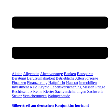
Aktien
Allgemein
Altersvorsorge
Banken
Bausparen
Beratung
Berufsunfähigkeit
Betriebliche Altersvorsorge
Finanzen
Finanzierung
Haftpflicht
Hausrat
Immobilien
Investment
KFZ
Krypto
Lebensversicherung
Messen
Pflege
Rechtsschutz
Rente
Riester
Sachversicherungen
Sachwerte
Steuer
Versicherungen
Wohngebäude
Silberstreif am deutschen Konjunkturhorizont