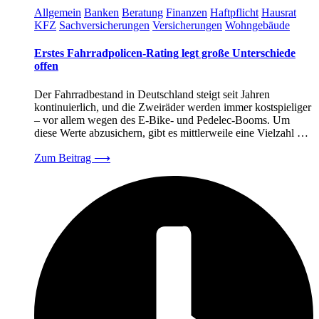
Allgemein
Banken
Beratung
Finanzen
Haftpflicht
Hausrat
KFZ
Sachversicherungen
Versicherungen
Wohngebäude
Erstes Fahrradpolicen-Rating legt große Unterschiede
offen
Der Fahrradbestand in Deutschland steigt seit Jahren
kontinuierlich, und die Zweiräder werden immer kostspieliger
– vor allem wegen des E-Bike- und Pedelec-Booms. Um
diese Werte abzusichern, gibt es mittlerweile eine Vielzahl …
Zum Beitrag
⟶