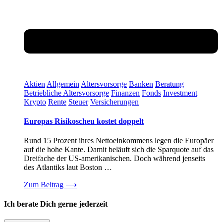
Aktien
Allgemein
Altersvorsorge
Banken
Beratung
Betriebliche Altersvorsorge
Finanzen
Fonds
Investment
Krypto
Rente
Steuer
Versicherungen
Europas Risikoscheu kostet doppelt
Rund 15 Prozent ihres Nettoeinkommens legen die Europäer
auf die hohe Kante. Damit beläuft sich die Sparquote auf das
Dreifache der US-amerikanischen. Doch während jenseits
des Atlantiks laut Boston …
Zum Beitrag
⟶
Ich berate Dich gerne jederzeit