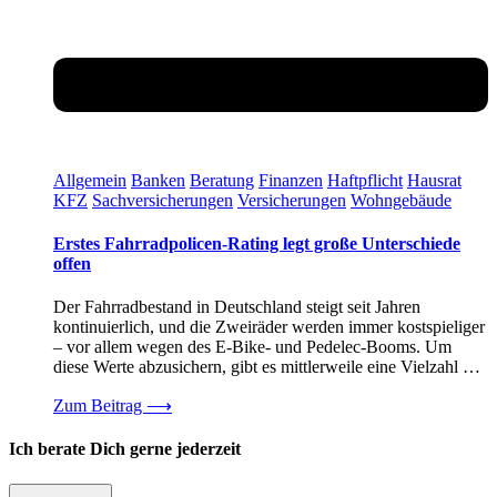
Allgemein
Banken
Beratung
Finanzen
Haftpflicht
Hausrat
KFZ
Sachversicherungen
Versicherungen
Wohngebäude
Erstes Fahrradpolicen-Rating legt große Unterschiede
offen
Der Fahrradbestand in Deutschland steigt seit Jahren
kontinuierlich, und die Zweiräder werden immer kostspieliger
– vor allem wegen des E-Bike- und Pedelec-Booms. Um
diese Werte abzusichern, gibt es mittlerweile eine Vielzahl …
Zum Beitrag
⟶
Ich berate Dich gerne jederzeit