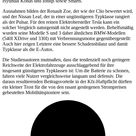
Hyundai Konas und Ioniqs sowie Smarts.
Ausnahmen bilden der Renault Zoe, der wie der Clio bewertet wird,
und der Nissan Leaf, der in einer ungünstigeren Typklasse rangiert
als der Pulsar. Für den reinen Elektrohersteller Tesla kann ein
solcher Vergleich naturgemäß nicht angestellt werden. Behelfsmäßig
wurden seine Modelle S und 3 daher ähnlichen BMW-Modellen
(540I XDrive und 330I) mit Verbrennungsmotor gegenübergestellt:
Auch hier zeigen Letztere eine bessere Schadensbilanz und damit
Typklasse als die E-Autos.
Die Studienautoren mutmaßen, dass die tendenziell noch geringere
Reichweite der Elektrofahrzeuge ausschlaggebend für ihre
insgesamt günstigeren Typklassen ist: Um die Batterie zu schonen,
fahren viele Nutzer vergleichsweise langsam und defensiv. Die
daraus resultierenden Beitragsvorteile in der Kfz-Haftpflicht dürften
ein kleiner Trost für die von den rasant gestiegenen Strompreisen
gebeutelten Mobilitätspioniere sein.