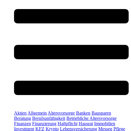
Aktien
Allgemein
Altersvorsorge
Banken
Bausparen
Beratung
Berufsunfähigkeit
Betriebliche Altersvorsorge
Finanzen
Finanzierung
Haftpflicht
Hausrat
Immobilien
Investment
KFZ
Krypto
Lebensversicherung
Messen
Pflege