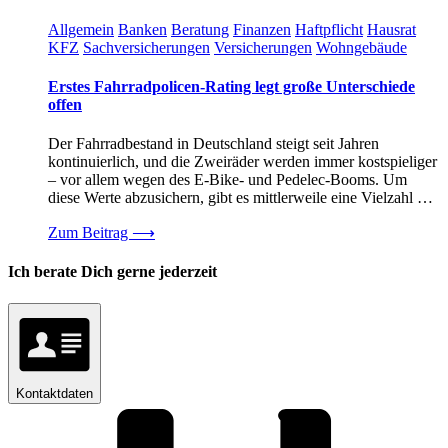
Allgemein
Banken
Beratung
Finanzen
Haftpflicht
Hausrat
KFZ
Sachversicherungen
Versicherungen
Wohngebäude
Erstes Fahrradpolicen-Rating legt große Unterschiede
offen
Der Fahrradbestand in Deutschland steigt seit Jahren
kontinuierlich, und die Zweiräder werden immer kostspieliger
– vor allem wegen des E-Bike- und Pedelec-Booms. Um
diese Werte abzusichern, gibt es mittlerweile eine Vielzahl …
Zum Beitrag
⟶
Ich berate Dich gerne jederzeit
Kontaktdaten