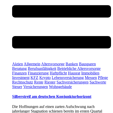
Aktien
Allgemein
Altersvorsorge
Banken
Bausparen
Beratung
Berufsunfähigkeit
Betriebliche Altersvorsorge
Finanzen
Finanzierung
Haftpflicht
Hausrat
Immobilien
Investment
KFZ
Krypto
Lebensversicherung
Messen
Pflege
Rechtsschutz
Rente
Riester
Sachversicherungen
Sachwerte
Steuer
Versicherungen
Wohngebäude
Silberstreif am deutschen Konjunkturhorizont
Die Hoffnungen auf einen zarten Aufschwung nach
jahrelanger Stagnation schienen bereits im ersten Quartal