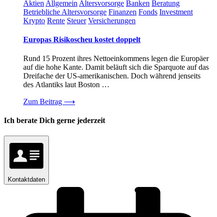
Aktien
Allgemein
Altersvorsorge
Banken
Beratung
Betriebliche Altersvorsorge
Finanzen
Fonds
Investment
Krypto
Rente
Steuer
Versicherungen
Europas Risikoscheu kostet doppelt
Rund 15 Prozent ihres Nettoeinkommens legen die Europäer
auf die hohe Kante. Damit beläuft sich die Sparquote auf das
Dreifache der US-amerikanischen. Doch während jenseits
des Atlantiks laut Boston …
Zum Beitrag
⟶
Ich berate Dich gerne jederzeit
Kontaktdaten