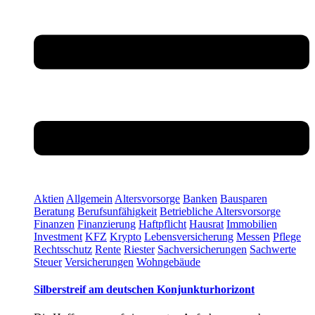
Aktien
Allgemein
Altersvorsorge
Banken
Bausparen
Beratung
Berufsunfähigkeit
Betriebliche Altersvorsorge
Finanzen
Finanzierung
Haftpflicht
Hausrat
Immobilien
Investment
KFZ
Krypto
Lebensversicherung
Messen
Pflege
Rechtsschutz
Rente
Riester
Sachversicherungen
Sachwerte
Steuer
Versicherungen
Wohngebäude
Silberstreif am deutschen Konjunkturhorizont