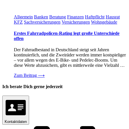
Allgemein
Banken
Beratung
Finanzen
Haftpflicht
Hausrat
KFZ
Sachversicherungen
Versicherungen
Wohngebäude
Erstes Fahrradpolicen-Rating legt große Unterschiede
offen
Der Fahrradbestand in Deutschland steigt seit Jahren
kontinuierlich, und die Zweiräder werden immer kostspieliger
– vor allem wegen des E-Bike- und Pedelec-Booms. Um
diese Werte abzusichern, gibt es mittlerweile eine Vielzahl …
Zum Beitrag
⟶
Ich berate Dich gerne jederzeit
Kontaktdaten