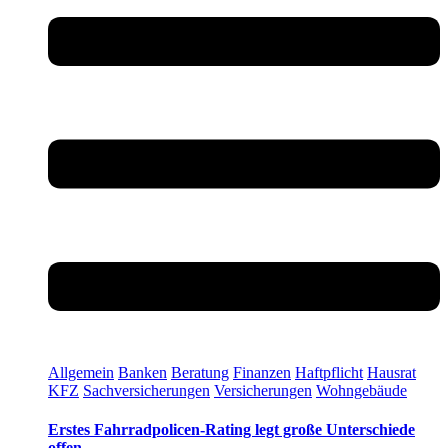
Allgemein
Banken
Beratung
Finanzen
Haftpflicht
Hausrat
KFZ
Sachversicherungen
Versicherungen
Wohngebäude
Erstes Fahrradpolicen-Rating legt große Unterschiede
offen