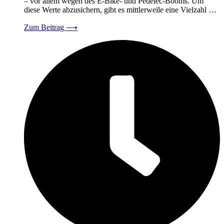
– vor allem wegen des E-Bike- und Pedelec-Booms. Um
diese Werte abzusichern, gibt es mittlerweile eine Vielzahl …
Zum Beitrag
⟶