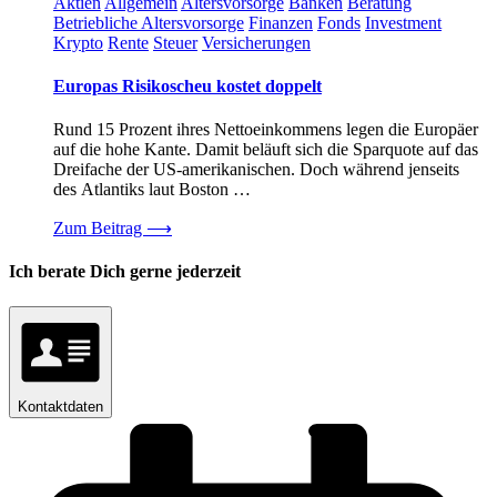
Aktien
Allgemein
Altersvorsorge
Banken
Beratung
Betriebliche Altersvorsorge
Finanzen
Fonds
Investment
Krypto
Rente
Steuer
Versicherungen
Europas Risikoscheu kostet doppelt
Rund 15 Prozent ihres Nettoeinkommens legen die Europäer
auf die hohe Kante. Damit beläuft sich die Sparquote auf das
Dreifache der US-amerikanischen. Doch während jenseits
des Atlantiks laut Boston …
Zum Beitrag
⟶
Ich berate Dich gerne jederzeit
Kontaktdaten