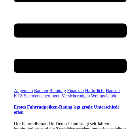
Allgemein
Banken
Beratung
Finanzen
Haftpflicht
Hausrat
KFZ
Sachversicherungen
Versicherungen
Wohngebäude
Erstes Fahrradpolicen-Rating legt große Unterschiede
offen
Der Fahrradbestand in Deutschland steigt seit Jahren
kontinuierlich, und die Zweiräder werden immer kostspieliger