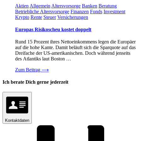
Aktien
Allgemein
Altersvorsorge
Banken
Beratung
Betriebliche Altersvorsorge
Finanzen
Fonds
Investment
Krypto
Rente
Steuer
Versicherungen
Europas Risikoscheu kostet doppelt
Rund 15 Prozent ihres Nettoeinkommens legen die Europäer
auf die hohe Kante. Damit beläuft sich die Sparquote auf das
Dreifache der US-amerikanischen. Doch während jenseits
des Atlantiks laut Boston …
Zum Beitrag
⟶
Ich berate Dich gerne jederzeit
Kontaktdaten