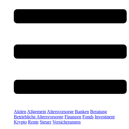
Aktien
Allgemein
Altersvorsorge
Banken
Beratung
Betriebliche Altersvorsorge
Finanzen
Fonds
Investment
Krypto
Rente
Steuer
Versicherungen