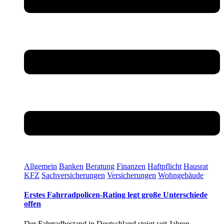
Allgemein
Banken
Beratung
Finanzen
Haftpflicht
Hausrat
KFZ
Sachversicherungen
Versicherungen
Wohngebäude
Erstes Fahrradpolicen-Rating legt große Unterschiede
offen
Der Fahrradbestand in Deutschland steigt seit Jahren