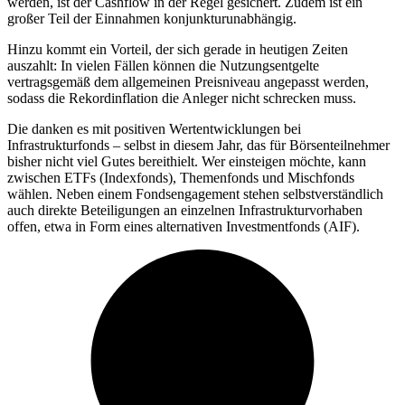
werden, ist der Cashflow in der Regel gesichert. Zudem ist ein
großer Teil der Einnahmen konjunkturunabhängig.
Hinzu kommt ein Vorteil, der sich gerade in heutigen Zeiten
auszahlt: In vielen Fällen können die Nutzungsentgelte
vertragsgemäß dem allgemeinen Preisniveau angepasst werden,
sodass die Rekordinflation die Anleger nicht schrecken muss.
Die danken es mit positiven Wertentwicklungen bei
Infrastrukturfonds – selbst in diesem Jahr, das für Börsenteilnehmer
bisher nicht viel Gutes bereithielt. Wer einsteigen möchte, kann
zwischen ETFs (Indexfonds), Themenfonds und Mischfonds
wählen. Neben einem Fondsengagement stehen selbstverständlich
auch direkte Beteiligungen an einzelnen Infrastrukturvorhaben
offen, etwa in Form eines alternativen Investmentfonds (AIF).