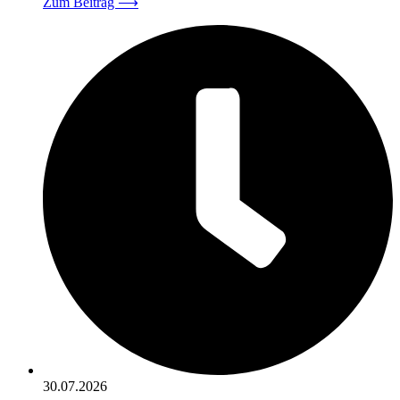
Zum Beitrag
⟶
30.07.2026