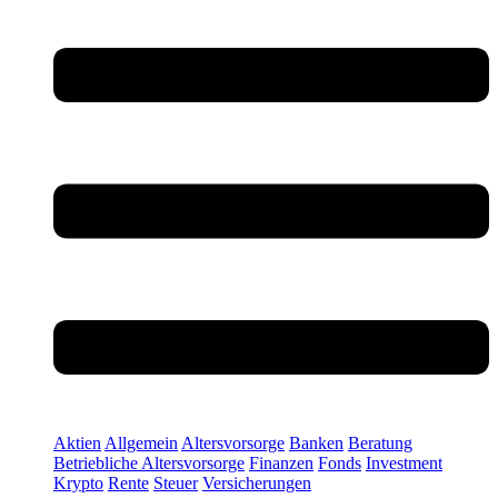
Aktien
Allgemein
Altersvorsorge
Banken
Beratung
Betriebliche Altersvorsorge
Finanzen
Fonds
Investment
Krypto
Rente
Steuer
Versicherungen