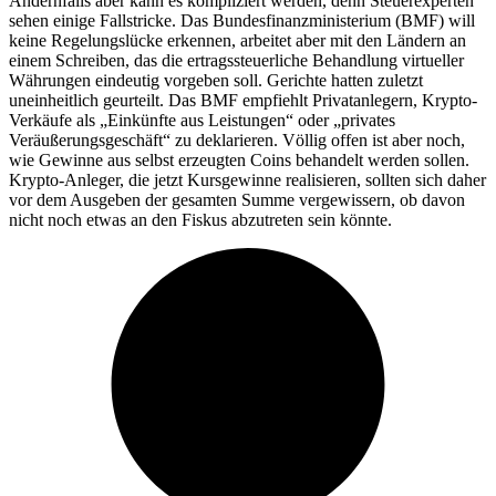
Andernfalls aber kann es kompliziert werden, denn Steuerexperten
sehen einige Fallstricke. Das Bundesfinanzministerium (BMF) will
keine Regelungslücke erkennen, arbeitet aber mit den Ländern an
einem Schreiben, das die ertragssteuerliche Behandlung virtueller
Währungen eindeutig vorgeben soll. Gerichte hatten zuletzt
uneinheitlich geurteilt. Das BMF empfiehlt Privatanlegern, Krypto-
Verkäufe als „Einkünfte aus Leistungen“ oder „privates
Veräußerungsgeschäft“ zu deklarieren. Völlig offen ist aber noch,
wie Gewinne aus selbst erzeugten Coins behandelt werden sollen.
Krypto-Anleger, die jetzt Kursgewinne realisieren, sollten sich daher
vor dem Ausgeben der gesamten Summe vergewissern, ob davon
nicht noch etwas an den Fiskus abzutreten sein könnte.