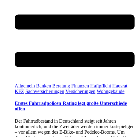
Allgemein
Banken
Beratung
Finanzen
Haftpflicht
Hausrat
KFZ
Sachversicherungen
Versicherungen
Wohngebäude
Erstes Fahrradpolicen-Rating legt große Unterschiede
offen
Der Fahrradbestand in Deutschland steigt seit Jahren
kontinuierlich, und die Zweiräder werden immer kostspieliger
– vor allem wegen des E-Bike- und Pedelec-Booms. Um