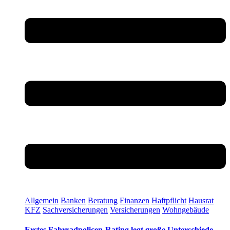
Allgemein
Banken
Beratung
Finanzen
Haftpflicht
Hausrat
KFZ
Sachversicherungen
Versicherungen
Wohngebäude
Erstes Fahrradpolicen-Rating legt große Unterschiede