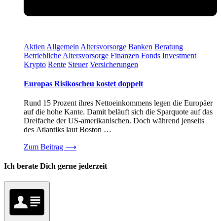
Aktien
Allgemein
Altersvorsorge
Banken
Beratung
Betriebliche Altersvorsorge
Finanzen
Fonds
Investment
Krypto
Rente
Steuer
Versicherungen
Europas Risikoscheu kostet doppelt
Rund 15 Prozent ihres Nettoeinkommens legen die Europäer
auf die hohe Kante. Damit beläuft sich die Sparquote auf das
Dreifache der US-amerikanischen. Doch während jenseits
des Atlantiks laut Boston …
Zum Beitrag
⟶
Ich berate Dich gerne jederzeit