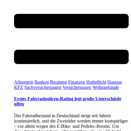
Allgemein
Banken
Beratung
Finanzen
Haftpflicht
Hausrat
KFZ
Sachversicherungen
Versicherungen
Wohngebäude
Erstes Fahrradpolicen-Rating legt große Unterschiede
offen
Der Fahrradbestand in Deutschland steigt seit Jahren
kontinuierlich, und die Zweiräder werden immer kostspieliger
– vor allem wegen des E-Bike- und Pedelec-Booms. Um