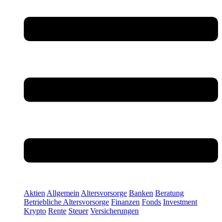
Aktien
Allgemein
Altersvorsorge
Banken
Beratung
Betriebliche Altersvorsorge
Finanzen
Fonds
Investment
Krypto
Rente
Steuer
Versicherungen