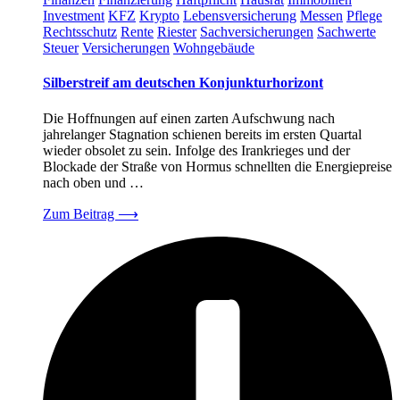
Investment
KFZ
Krypto
Lebensversicherung
Messen
Pflege
Rechtsschutz
Rente
Riester
Sachversicherungen
Sachwerte
Steuer
Versicherungen
Wohngebäude
Silberstreif am deutschen Konjunkturhorizont
Die Hoffnungen auf einen zarten Aufschwung nach
jahrelanger Stagnation schienen bereits im ersten Quartal
wieder obsolet zu sein. Infolge des Irankrieges und der
Blockade der Straße von Hormus schnellten die Energiepreise
nach oben und …
Zum Beitrag
⟶