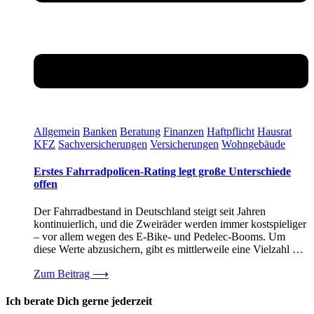
Allgemein
Banken
Beratung
Finanzen
Haftpflicht
Hausrat
KFZ
Sachversicherungen
Versicherungen
Wohngebäude
Erstes Fahrradpolicen-Rating legt große Unterschiede
offen
Der Fahrradbestand in Deutschland steigt seit Jahren
kontinuierlich, und die Zweiräder werden immer kostspieliger
– vor allem wegen des E-Bike- und Pedelec-Booms. Um
diese Werte abzusichern, gibt es mittlerweile eine Vielzahl …
Zum Beitrag
⟶
Ich berate Dich gerne jederzeit