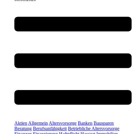
Aktien
Allgemein
Altersvorsorge
Banken
Bausparen
Beratung
Berufsunfähigkeit
Betriebliche Altersvorsorge
Finanzen
Finanzierung
Haftpflicht
Hausrat
Immobilien