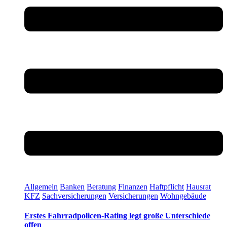
Allgemein
Banken
Beratung
Finanzen
Haftpflicht
Hausrat
KFZ
Sachversicherungen
Versicherungen
Wohngebäude
Erstes Fahrradpolicen-Rating legt große Unterschiede
offen