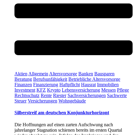
Aktien
Allgemein
Altersvorsorge
Banken
Bausparen
Beratung
Berufsunfähigkeit
Betriebliche Altersvorsorge
Finanzen
Finanzierung
Haftpflicht
Hausrat
Immobilien
Investment
KFZ
Krypto
Lebensversicherung
Messen
Pflege
Rechtsschutz
Rente
Riester
Sachversicherungen
Sachwerte
Steuer
Versicherungen
Wohngebäude
Silberstreif am deutschen Konjunkturhorizont
Die Hoffnungen auf einen zarten Aufschwung nach
jahrelanger Stagnation schienen bereits im ersten Quartal