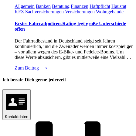
Allgemein
Banken
Beratung
Finanzen
Haftpflicht
Hausrat
KFZ
Sachversicherungen
Versicherungen
Wohngebäude
Erstes Fahrradpolicen-Rating legt große Unterschiede
offen
Der Fahrradbestand in Deutschland steigt seit Jahren
kontinuierlich, und die Zweiräder werden immer kostspieliger
– vor allem wegen des E-Bike- und Pedelec-Booms. Um
diese Werte abzusichern, gibt es mittlerweile eine Vielzahl …
Zum Beitrag
⟶
Ich berate Dich gerne jederzeit
Kontaktdaten