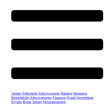
Aktien
Allgemein
Altersvorsorge
Banken
Beratung
Betriebliche Altersvorsorge
Finanzen
Fonds
Investment
Krypto
Rente
Steuer
Versicherungen