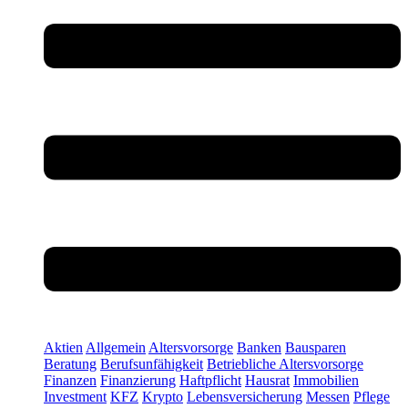
Aktien
Allgemein
Altersvorsorge
Banken
Bausparen
Beratung
Berufsunfähigkeit
Betriebliche Altersvorsorge
Finanzen
Finanzierung
Haftpflicht
Hausrat
Immobilien
Investment
KFZ
Krypto
Lebensversicherung
Messen
Pflege