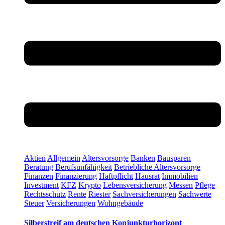
Aktien
Allgemein
Altersvorsorge
Banken
Bausparen
Beratung
Berufsunfähigkeit
Betriebliche Altersvorsorge
Finanzen
Finanzierung
Haftpflicht
Hausrat
Immobilien
Investment
KFZ
Krypto
Lebensversicherung
Messen
Pflege
Rechtsschutz
Rente
Riester
Sachversicherungen
Sachwerte
Steuer
Versicherungen
Wohngebäude
Silberstreif am deutschen Konjunkturhorizont