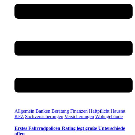
Allgemein
Banken
Beratung
Finanzen
Haftpflicht
Hausrat
KFZ
Sachversicherungen
Versicherungen
Wohngebäude
Erstes Fahrradpolicen-Rating legt große Unterschiede
offen