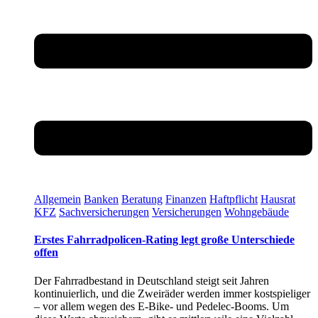
Allgemein
Banken
Beratung
Finanzen
Haftpflicht
Hausrat
KFZ
Sachversicherungen
Versicherungen
Wohngebäude
Erstes Fahrradpolicen-Rating legt große Unterschiede
offen
Der Fahrradbestand in Deutschland steigt seit Jahren
kontinuierlich, und die Zweiräder werden immer kostspieliger
– vor allem wegen des E-Bike- und Pedelec-Booms. Um