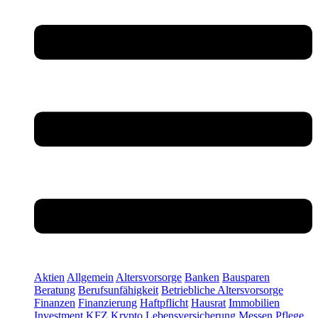
Aktien
Allgemein
Altersvorsorge
Banken
Bausparen
Beratung
Berufsunfähigkeit
Betriebliche Altersvorsorge
Finanzen
Finanzierung
Haftpflicht
Hausrat
Immobilien
Investment
KFZ
Krypto
Lebensversicherung
Messen
Pflege