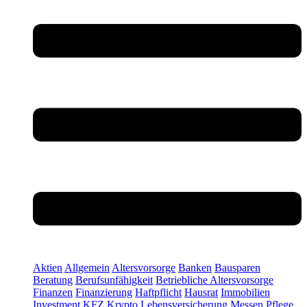
Aktien
Allgemein
Altersvorsorge
Banken
Bausparen
Beratung
Berufsunfähigkeit
Betriebliche Altersvorsorge
Finanzen
Finanzierung
Haftpflicht
Hausrat
Immobilien
Investment
KFZ
Krypto
Lebensversicherung
Messen
Pflege