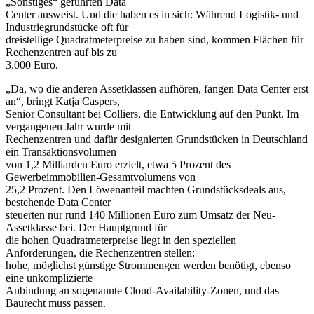
„Sonstiges“ geführten Data
Center ausweist. Und die haben es in sich: Während Logistik- und
Industriegrundstücke oft für
dreistellige Quadratmeterpreise zu haben sind, kommen Flächen für
Rechenzentren auf bis zu
3.000 Euro.
„Da, wo die anderen Assetklassen aufhören, fangen Data Center erst
an“, bringt Katja Caspers,
Senior Consultant bei Colliers, die Entwicklung auf den Punkt. Im
vergangenen Jahr wurde mit
Rechenzentren und dafür designierten Grundstücken in Deutschland
ein Transaktionsvolumen
von 1,2 Milliarden Euro erzielt, etwa 5 Prozent des
Gewerbeimmobilien-Gesamtvolumens von
25,2 Prozent. Den Löwenanteil machten Grundstücksdeals aus,
bestehende Data Center
steuerten nur rund 140 Millionen Euro zum Umsatz der Neu-
Assetklasse bei. Der Hauptgrund für
die hohen Quadratmeterpreise liegt in den speziellen
Anforderungen, die Rechenzentren stellen:
hohe, möglichst günstige Strommengen werden benötigt, ebenso
eine unkomplizierte
Anbindung an sogenannte Cloud-Availability-Zonen, und das
Baurecht muss passen.