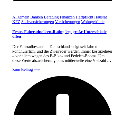
Allgemein
Banken
Beratung
Finanzen
Haftpflicht
Hausrat
KFZ
Sachversicherungen
Versicherungen
Wohngebäude
Erstes Fahrradpolicen-Rating legt große Unterschiede
offen
Der Fahrradbestand in Deutschland steigt seit Jahren
kontinuierlich, und die Zweiräder werden immer kostspieliger
– vor allem wegen des E-Bike- und Pedelec-Booms. Um
diese Werte abzusichern, gibt es mittlerweile eine Vielzahl …
Zum Beitrag
⟶