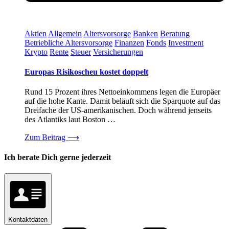
Aktien
Allgemein
Altersvorsorge
Banken
Beratung
Betriebliche Altersvorsorge
Finanzen
Fonds
Investment
Krypto
Rente
Steuer
Versicherungen
Europas Risikoscheu kostet doppelt
Rund 15 Prozent ihres Nettoeinkommens legen die Europäer
auf die hohe Kante. Damit beläuft sich die Sparquote auf das
Dreifache der US-amerikanischen. Doch während jenseits
des Atlantiks laut Boston …
Zum Beitrag
⟶
Ich berate Dich gerne jederzeit
Kontaktdaten