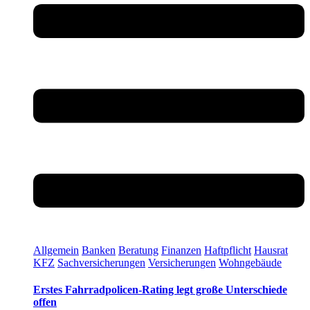
Allgemein
Banken
Beratung
Finanzen
Haftpflicht
Hausrat
KFZ
Sachversicherungen
Versicherungen
Wohngebäude
Erstes Fahrradpolicen-Rating legt große Unterschiede
offen